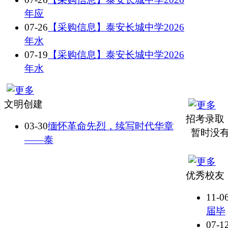
年应
07-26
【采购信息】泰安长城中学2026
年水
07-19
【采购信息】泰安长城中学2026
年水
文明创建
招考录取
03-30
缅怀革命先烈，续写时代华章
暂时没有
——泰
优秀校友
11-0
届毕
07-1