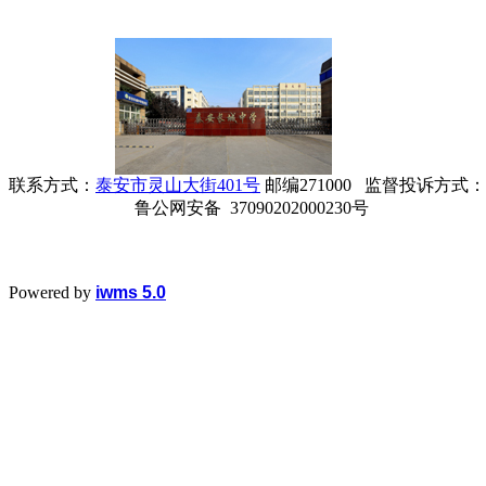
联系方式：
泰安市灵山大街401号
邮编271000 监督投诉方式：电话0
鲁公网安备 37090202000230号
Powered by
iwms 5.0