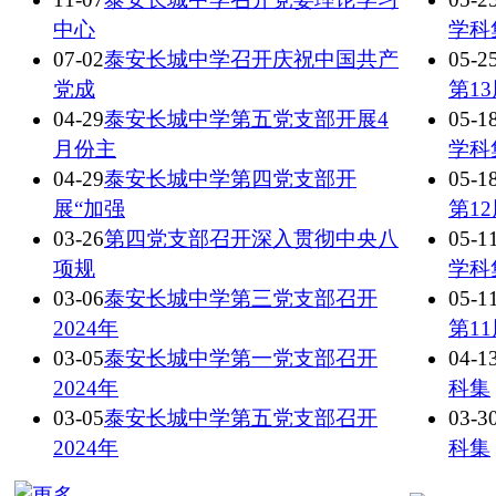
中心
学科
07-02
泰安长城中学召开庆祝中国共产
05-2
党成
第1
04-29
泰安长城中学第五党支部开展4
05-1
月份主
学科
04-29
泰安长城中学第四党支部开
05-1
展“加强
第1
03-26
第四党支部召开深入贯彻中央八
05-1
项规
学科
03-06
泰安长城中学第三党支部召开
05-1
2024年
第1
03-05
泰安长城中学第一党支部召开
04-1
2024年
科集
03-05
泰安长城中学第五党支部召开
03-3
2024年
科集