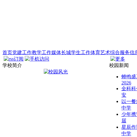
首页
党建工作
教学工作
媒体长城
学生工作
体育艺术
综合服务
信
学校简介
校园新闻
蝉鸣盛
2026
全科科
安
以一餐
中学
少年携
届
星辰作
中学