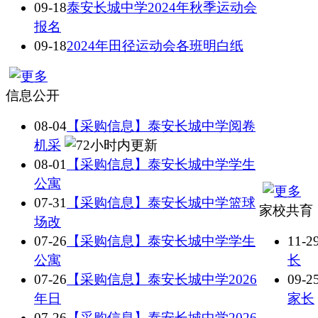
09-18
泰安长城中学2024年秋季运动会
报名
09-18
2024年田径运动会各班明白纸
信息公开
08-04
【采购信息】泰安长城中学阅卷
机采
08-01
【采购信息】泰安长城中学学生
公寓
07-31
【采购信息】泰安长城中学篮球
家校共育
场改
07-26
【采购信息】泰安长城中学学生
11-2
公寓
长
07-26
【采购信息】泰安长城中学2026
09-2
年日
家长
07-26
【采购信息】泰安长城中学2026