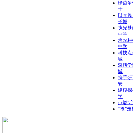
绿茵争
十
以实践
长城
执光赴
中学
承农耕
中学
科技点
城
深耕学
城
携手研
安
建模探
学
点燃“
“抢”