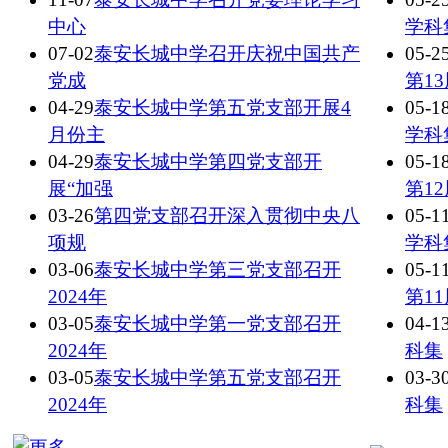
中心
学科
07-02
泰安长城中学召开庆祝中国共产
05-2
党成
第1
04-29
泰安长城中学第五党支部开展4
05-1
月份主
学科
04-29
泰安长城中学第四党支部开
05-1
展“加强
第1
03-26
第四党支部召开深入贯彻中央八
05-1
项规
学科
03-06
泰安长城中学第三党支部召开
05-1
2024年
第1
03-05
泰安长城中学第一党支部召开
04-1
2024年
科集
03-05
泰安长城中学第五党支部召开
03-3
2024年
科集