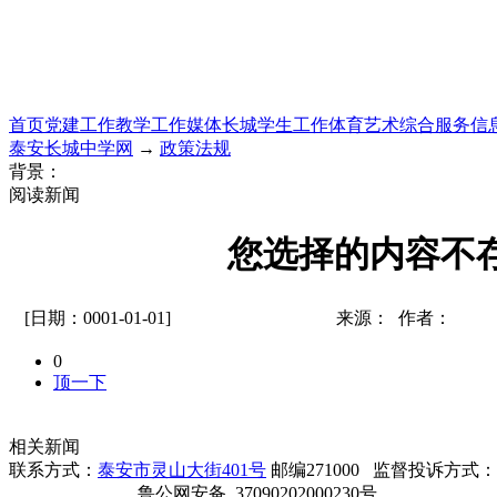
首页
党建工作
教学工作
媒体长城
学生工作
体育艺术
综合服务
信
泰安长城中学网
→
政策法规
背景：
阅读新闻
您选择的内容不
[日期：0001-01-01]
来源： 作者：
0
顶一下
相关新闻
联系方式：
泰安市灵山大街401号
邮编271000 监督投诉方式：电话0
鲁公网安备 37090202000230号