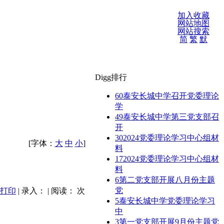
加入收藏
网站地图
网站搜索
简
繁
默
Digg排行
60
泰安长城中学召开党委理论
学
49
泰安长城中学第三党支部召
开
30
2024党委理论学习中心组材
[字体：
大
中
小
]
料
17
2024党委理论学习中心组材
料
6
第二党支部开展八月份主题
党
打印
| 录入： | 阅读：
次
5
泰安长城中学党委理论学习
中
3
第一党支部开展9月份主题党