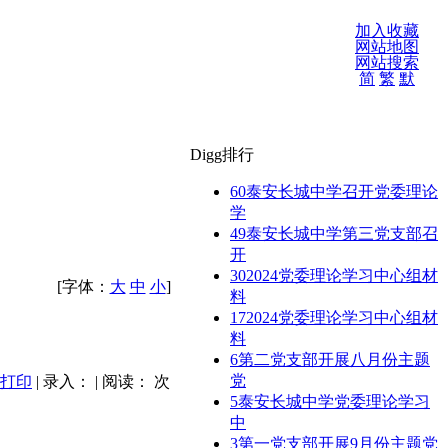
加入收藏
网站地图
网站搜索
简
繁
默
Digg排行
60
泰安长城中学召开党委理论
学
49
泰安长城中学第三党支部召
开
30
2024党委理论学习中心组材
[字体：
大
中
小
]
料
17
2024党委理论学习中心组材
料
6
第二党支部开展八月份主题
党
打印
| 录入： | 阅读：
次
5
泰安长城中学党委理论学习
中
3
第一党支部开展9月份主题党