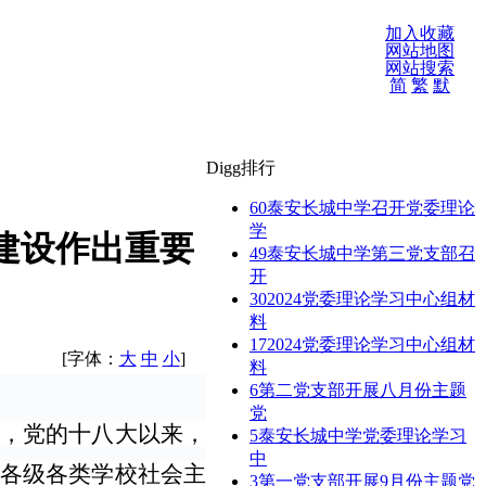
加入收藏
网站地图
网站搜索
简
繁
默
Digg排行
60
泰安长城中学召开党委理论
学
建设作出重要
49
泰安长城中学第三党支部召
开
30
2024党委理论学习中心组材
料
17
2024党委理论学习中心组材
[字体：
大
中
小
]
料
6
第二党支部开展八月份主题
党
，党的十八大以来，
5
泰安长城中学党委理论学习
中
各级各类学校社会主
3
第一党支部开展9月份主题党