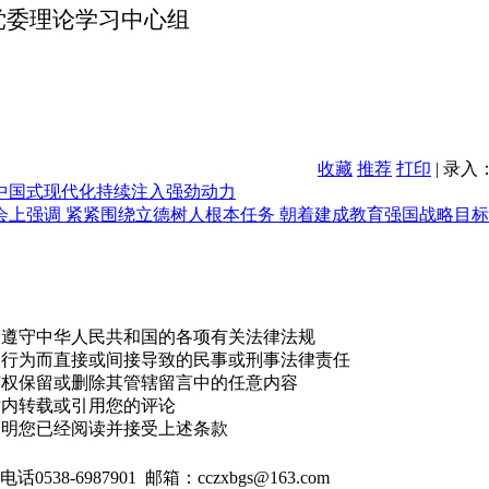
党委理论学习中心组
收藏
推荐
打印
| 录入
为中国式现代化持续注入强劲动力
会上强调 紧紧围绕立德树人根本任务 朝着建成教育强国战略目
，遵守中华人民共和国的各项有关法律法规
的行为而直接或间接导致的民事或刑事法律责任
有权保留或删除其管辖留言中的任意内容
站内转载或引用您的评论
表明您已经阅读并接受上述条款
538-6987901 邮箱：cczxbgs@163.com