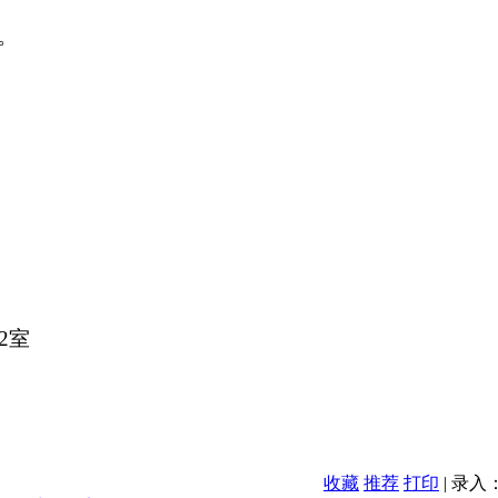
。
02室
收藏
推荐
打印
| 录入