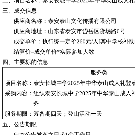
二
、
项目名称：
泰安长城中学
2025年中华泰山成人
三、成交信息
供应商名称：泰安泰山文化传播有限公司
供应商地址：山东省泰安市岱岳区货场路
6号
成交单价：
执行统一定价
260元/人
[
其中学校补助
结算价
=成交单价*实际参加人数。
四、主要标的信息
服务
类
项目
名称：
泰安长城中学2025年中华泰山成人礼登
采购内容
：组织泰安长城中学
2025年中华泰山成
务
服务
期
限
：
筹备期四天；登山活动一天
五、
公告期限
自本公告发布之日起
1个工作日。