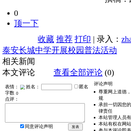
0
顶一下
收藏
推荐
打印
| 录入：
zh
泰安长城中学开展校园普法活动
相关新闻
本文评论
查看全部评论
(0)
评论声明
表情：
姓名：
匿名
尊重网上道德
字数
规
点评：
承担一切因您
律责任
本站管理人员
本站有权在网
同意评论声明
发表
参与本评论即